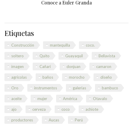
Conoce a Euler Granda
Etiquetas
Construcción
mantequilla
coco.
soltero
Quito
Guayaquil
Bellavista
imagen
Cañari
donjuan
camaron
agrícolas
baños
morocho
diseño
Oro
instrumentos
galerías
bambuco
aceite
mujer
América
Otavalo
ajo
cerveza
coco
achiote
productores
Aucas
Perú