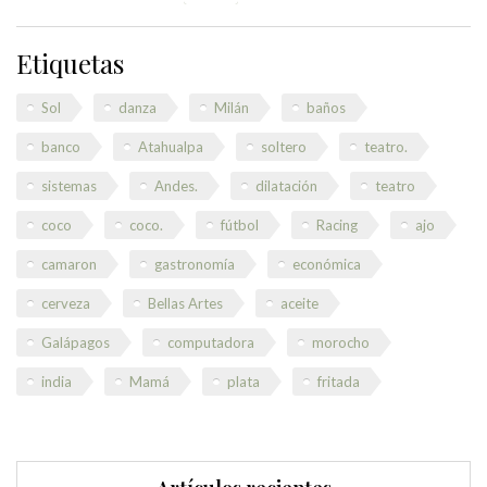
Etiquetas
Sol
danza
Milán
baños
banco
Atahualpa
soltero
teatro.
sistemas
Andes.
dilatación
teatro
coco
coco.
fútbol
Racing
ajo
camaron
gastronomía
económica
cerveza
Bellas Artes
aceite
Galápagos
computadora
morocho
india
Mamá
plata
fritada