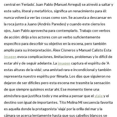
central en ‘Feriado’. Juan Pablo (Manuel Arregui) se atrevió a saltar y
este salto, literal y metafórico, significa un renacimiento para él:
nunca volverá a ver las cosas como son. Se acuesta a descansar en
la roca junto a Juano (Andrés Paredes) y cuando este cierra los
ojos, Juan Pablo aprovecha para contemplarlo. Trabajo con verbos
de acción: dirijo a los actores con un verbo suficientemente
específico para describir su objetivo en la escena, pero también
amplio para su interpretación. Álex Cisneros y Manuel Calisto Esta
imagen
evoca complicaciones, limitaciones, problemas y lo difícil de
estar ahí y de seguir adelante. La
imagen
captura el espíritu de ‘A
estas alturas de la vida’; una amistad rara e incondicional y también
representa nuestro espíritu por filmarla. Los días que siguieron no
dejaron de ser difíciles pero esta escena me trasmite la sensación
de que siempre quisimos estar ahí. Ese momento tiene una
atmósfera que justifica todo y me anima a pensar que el
viaje
y el
destino son igual de importantes. Tito Molina Mi secuencia favorita
es aquella donde la protagonista ‘viaja’ por la orilla del mar y la
cámara se acerca lentamente hasta que sus cabellos blancos se