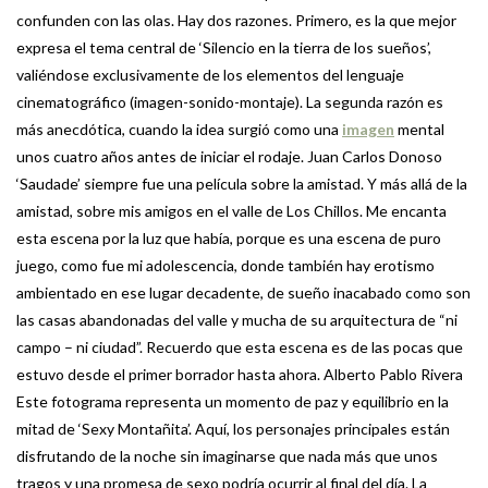
confunden con las olas. Hay dos razones. Primero, es la que mejor
expresa el tema central de ‘Silencio en la tierra de los sueños’,
valiéndose exclusivamente de los elementos del lenguaje
cinematográfico (imagen-sonido-montaje). La segunda razón es
más anecdótica, cuando la idea surgió como una
imagen
mental
unos cuatro años antes de iniciar el rodaje. Juan Carlos Donoso
‘Saudade’ siempre fue una película sobre la amistad. Y más allá de la
amistad, sobre mis amigos en el valle de Los Chillos. Me encanta
esta escena por la luz que había, porque es una escena de puro
juego, como fue mi adolescencia, donde también hay erotismo
ambientado en ese lugar decadente, de sueño inacabado como son
las casas abandonadas del valle y mucha de su arquitectura de “ni
campo – ni ciudad”. Recuerdo que esta escena es de las pocas que
estuvo desde el primer borrador hasta ahora. Alberto Pablo Rivera
Este fotograma representa un momento de paz y equilibrio en la
mitad de ‘Sexy Montañita’. Aquí, los personajes principales están
disfrutando de la noche sin imaginarse que nada más que unos
tragos y una promesa de sexo podría ocurrir al final del día. La