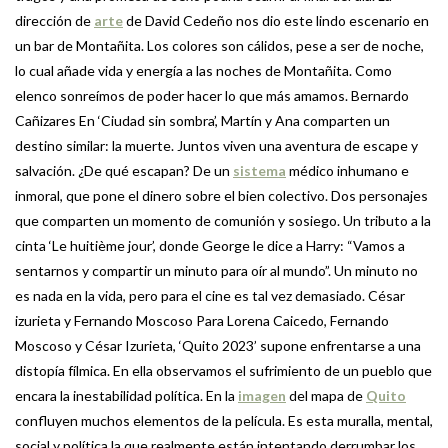
dirección de
arte
de David Cedeño nos dio este lindo escenario en
un bar de Montañita. Los colores son cálidos, pese a ser de noche,
lo cual añade vida y energía a las noches de Montañita. Como
elenco sonreímos de poder hacer lo que más amamos. Bernardo
Cañizares En ‘Ciudad sin sombra’, Martín y Ana comparten un
destino similar: la muerte. Juntos viven una aventura de escape y
salvación. ¿De qué escapan? De un
sistema
médico inhumano e
inmoral, que pone el dinero sobre el bien colectivo. Dos personajes
que comparten un momento de comunión y sosiego. Un tributo a la
cinta ‘Le huitième jour’, donde George le dice a Harry: “Vamos a
sentarnos y compartir un minuto para oír al mundo”. Un minuto no
es nada en la vida, pero para el cine es tal vez demasiado. César
izurieta y Fernando Moscoso Para Lorena Caicedo, Fernando
Moscoso y César Izurieta, ‘Quito 2023’ supone enfrentarse a una
distopía fílmica. En ella observamos el sufrimiento de un pueblo que
encara la inestabilidad política. En la
imagen
del mapa de
Quito
confluyen muchos elementos de la película. Es esta muralla, mental,
social y política la que realmente están intentando derrumbar los