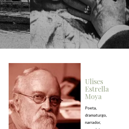
Ulises
Estrella
Moya
Poeta,
dramaturgo,
narrador,