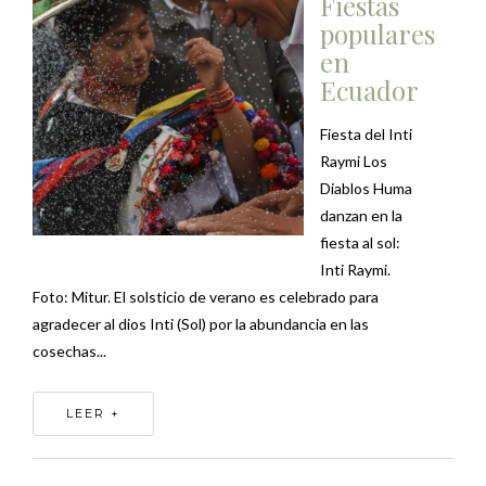
Fiestas
populares
en
Ecuador
Fiesta del Inti
Raymi Los
Diablos Huma
danzan en la
fiesta al sol:
Inti Raymi.
Foto: Mitur. El solsticio de verano es celebrado para
agradecer al dios Inti (Sol) por la abundancia en las
cosechas...
LEER +