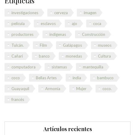
Etiquetas
investigaciones
cerveza
imagen
película
esclavos
ajo
coca
productores
indígenas
Construcción
Tulcán.
Film
Galápagos
museos
Cañari
banco
monedas
Cultura
computadora
sistemas
mantequilla
coco
Bellas Artes
india
bambuco
Guayaquil
Armonía
Mujer
coco.
francés
Artículos recientes