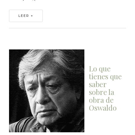
LEER +
Lo que
tienes que
saber
sobre la
obra de
Oswaldo