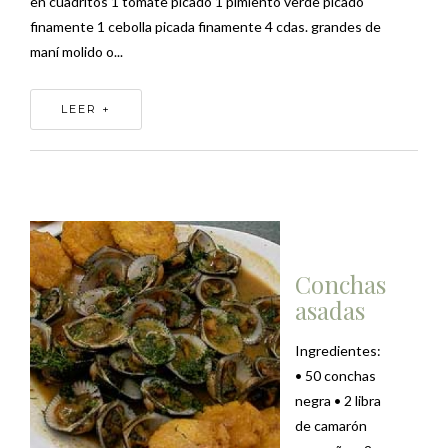
en cuadritos 1 tomate picado 1 pimiento verde picado
finamente 1 cebolla picada finamente 4 cdas. grandes de
maní molido o...
LEER +
Conchas
asadas
Ingredientes:
• 50 conchas
negra • 2 libra
de camarón