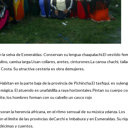
 selva de Esmeraldas. Conservan su lengua chaapalachi.El vestido fe
lino, camisa larga.Usan collares, aretes, cinturones.La canoa chachi, tall
a Costa. Su atractiva cestería es obra demujeres.
 en la parte baja de la provincia de Pichincha.El tasfiqui, es suleng
 mágica. El atuendo es unafaldilla a raya horizontales.Pintan su cuerpo co
ite, los hombres forman con su cabello un casco rojo
la herencia africana, en el ritmo sensual de su música ydanza. Los
n el límite de las provincias deCarchi e Imbabura y en Esmeraldas. Su ri
n décimas y cuentos.