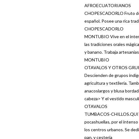
AFROECUATORIANOS
CHOPESCADORLO Fruto de mest
español. Posee una rica tradi
CHOPESCADORLO
MONTUBIO Vive en el interior
las tradiciones orales mágica
y banano. Trabaja artesanías 
MONTUBIO
OTAVALOS Y OTROS GRUP
Descienden de grupos indíge
agricultura y textilería. T
anacoslargos y blusa bordada,
cabeza> Y el vestido mascul
OTAVALOS
TUMBACOS-CHILLOS.QUITOS Y
pocashuellas, por el intens
los centros urbanos. Se dedi
pan, y cestería