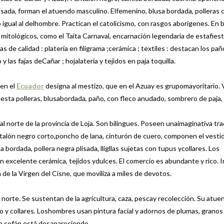
nsada, forman el atuendo masculino. Elfemenino, blusa bordada, polleras c
o igual al delhombre. Practican el catolicismo, con rasgos aborígenes. En b
itológicos, como el Taita Carnaval, encarnación legendaria de estafiesta
 de calidad : platería en filigrama ;cerámica ; textiles : destacan los pa
y las fajas deCañar ; hojalatería y tejidos en paja toquilla.
en el
Ecuador
designa al mestizo, que en el Azuay es grupomayoritario. 
esta polleras, blusabordada, paño, con fleco anudado, sombrero de paja,
norte de la provincia de Loja. Son bilingues. Poseen unaimaginativa tra
ntalón negro corto,poncho de lana, cinturón de cuero, componen el vesti
a bordada, pollera negra plisada, lligllas sujetas con tupus ycollares. Los
n excelente cerámica, tejidos ydulces. El comercio es abundante y rico. 
 de la Virgen del Cisne, que moviliza a miles de devotos.
orte. Se sustentan de la agricultura, caza, pescay recolección. Su atue
 y collares. Loshombres usan pintura facial y adornos de plumas, granos
ma cofán está desapareciendo.