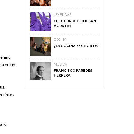
LEYENDAS
EL CUCURUCHO DE SAN
AGUSTÍN
COCINA
¿LA COCINA ES UN ARTE?
menino
ada en un
MUSICA
FRANCISCO PAREDES
HERRERA
ua.
n tintes
MAGAZINE
queza