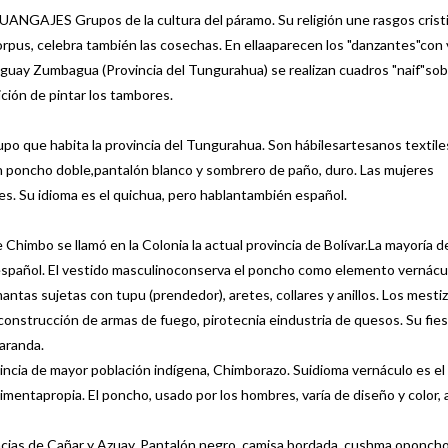
AJES Grupos de la cultura del páramo. Su religión une rasgos crist
Corpus, celebra también las cosechas. En ellaaparecen los "danzantes"con 
iguay Zumbagua (Provincia del Tungurahua) se realizan cuadros "naif"so
ición de pintar los tambores.
que habita la provincia del Tungurahua. Son hábilesartesanos textile
un poncho doble,pantalón blanco y sombrero de paño, duro. Las mujeres
res. Su idioma es el quichua, pero hablantambién español.
imbo se llamó en la Colonia la actual provincia de Bolívar.La mayoría d
español. El vestido masculinoconserva el poncho como elemento vernácul
antas sujetas con tupu (prendedor), aretes, collares y anillos. Los mesti
 construcción de armas de fuego, pirotecnia eindustria de quesos. Su fie
aranda.
cia de mayor población indígena, Chimborazo. Suidioma vernáculo es el
entapropia. El poncho, usado por los hombres, varía de diseño y color,
ias de Cañar y Azuay. Pantalón negro, camisa bordada, cushma oponcho