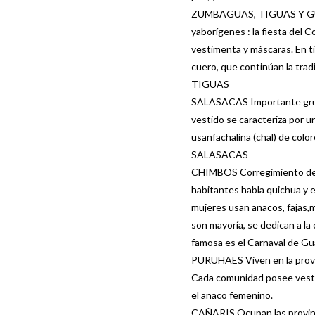
ZUMBAGUAS, TIGUAS Y GUANG
yaborígenes : la fiesta del 
vestimenta y máscaras. En t
cuero, que continúan la trad
TIGUAS
SALASACAS Importante grupo 
vestido se caracteriza por 
usanfachalina (chal) de colo
SALASACAS
CHIMBOS Corregimiento de Ch
habitantes habla quichua y 
mujeres usan anacos, fajas,m
son mayoría, se dedican a la
famosa es el Carnaval de Gu
PURUHAES Viven en la provin
Cada comunidad posee vestim
el anaco femenino.
CAÑARIS Ocupan las provinc