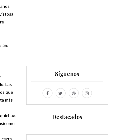
ianos
vistosa
bre
s. Su
Síguenos
e
o. Las
zos,que
sta más
 quichua.
Destacados
 asícomo
 corto,