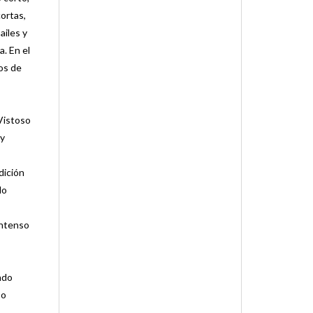
ortas,
ailes y
. En el
ños de
Vistoso
 y
dición
do
Intenso
ndo
 o