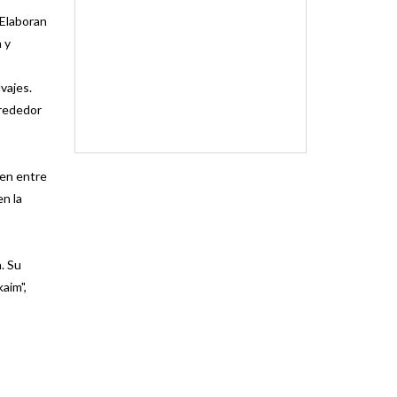
 Elaboran
 y
vajes.
lrededor
en entre
n la
. Su
kaim",