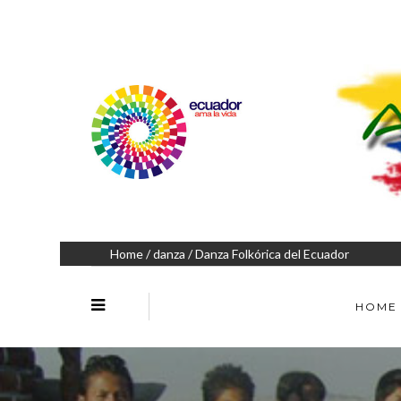
Home
/
danza
/ Danza Folkórica del Ecuador
HOME