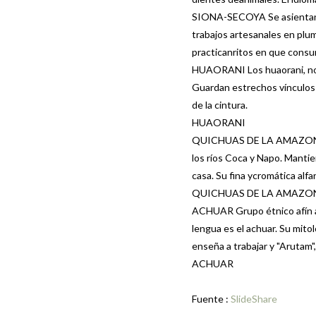
SIONA-SECOYA Se asientan ju
trabajos artesanales en plum
practicanritos en que cons
HUAORANI Los huaorani, nomb
Guardan estrechos vínculos 
de la cintura.
HUAORANI
QUICHUAS DE LA AMAZONIA L
los ríos Coca y Napo. Mantie
casa. Su fina ycromática alfa
QUICHUAS DE LA AMAZO
ACHUAR Grupo étnico afín al
lengua es el achuar. Su mitolo
enseña a trabajar y "Arutam",
ACHUAR
Fuente :
SlideShare