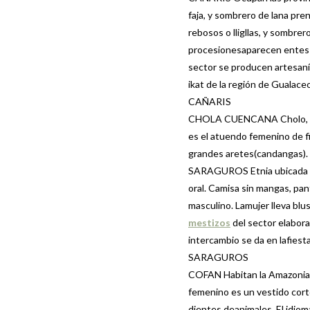
faja, y sombrero de lana pre
rebosos o lligllas, y sombrer
procesionesaparecen entes m
sector se producen artesanías
ikat de la región de Gualaceo 
CAÑARIS
CHOLA CUENCANA Cholo, 
es el atuendo femenino de fi
grandes aretes(candangas).
SARAGUROS Etnia ubicada al 
oral. Camisa sin mangas, pa
masculino. Lamujer lleva blus
mestizos
del sector elabora
intercambio se da en lafiesta
SARAGUROS
COFAN Habitan la Amazonia n
femenino es un vestido corto
dientes deanimales. El idio