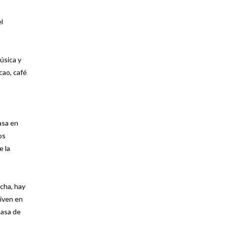
l
úsica y
cao, café
asa en
os
e la
cha, hay
viven en
masa de