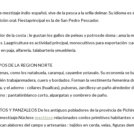
izaje indio-español, vive de la pesca a la orilla delmar. Su idioma es e
ción oral. Fiestaprincipal es la de San Pedro Pescador.
 de la costa ; le gustan los gallos de peleas y potrosde doma ; ama la m
s. Laagricultura es actividad principal, monocultivos para exportación :ca
en paja, alfarería, talabartería ymueblería.
OS DE LA REGION NORTE
nas, como los natabuela, caranqui, cayambe yotavalo. Su economía se b
ambién trabajanmadera, cuero y bordados. Forman la vestimenta femenina d
 y el adorno : collares (huallcas), pulseras, zarcillosy un paño alrededor d
ino : pantalónblanco corto, alpargatas y sombrero de paño.
 PANZALEOS De los antiguos pobladores de la provincia de Pichin
o mestizaje.Núcleos
mestizos
relacionados conlos primitivos habitantes 
can alabores del campo y artesanías : tejidos en cerda, velas, figuras de