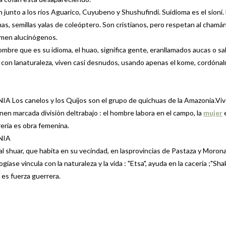
nto a los ríos Aguarico, Cuyubeno y Shushufindi. Suidioma es el sioni.
as, semillas yalas de coleóptero. Son cristianos, pero respetan al chamán
umen alucinógenos.
re que es su idioma, el huao, significa gente, eranllamados aucas o sal
con lanaturaleza, viven casi desnudos, usando apenas el kome, cordóna
os canelos y los Quijos son el grupo de quichuas de la Amazonía.Viv
nen marcada división deltrabajo : el hombre labora en el campo, la
mujer
e
rería es obra femenina.
NIA
 shuar, que habita en su vecindad, en lasprovincias de Pastaza y Morona
gíase vincula con la naturaleza y la vida : "Etsa", ayuda en la cacería ;"Sha
 es fuerza guerrera.