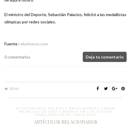
El ministro del Deporte, Sebastián Palacios, felicitó a las medallistas
olímpicas por redes sociales.
Fuente :
eluniverso.com
0 comentarios
Deja tu comentario
33149
ECUATORIANAS POLETH Y ANAÏS MENDES GANAN
MEDALLAS DE ORO Y BRONCE EN LOS JUEGOS
PARALÍMPICOS DE TOKIO 2020
ARTÍCULOS RELACIONADOS