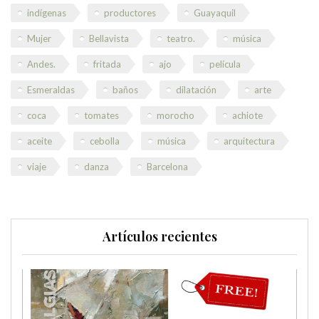
indígenas
productores
Guayaquil
Mujer
Bellavista
teatro.
música
Andes.
fritada
ajo
película
Esmeraldas
baños
dilatación
arte
coca
tomates
morocho
achiote
aceite
cebolla
música
arquitectura
viaje
danza
Barcelona
Artículos recientes