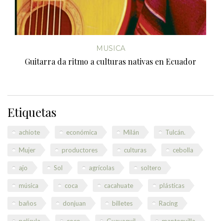
MUSICA
Guitarra da ritmo a culturas nativas en Ecuador
Etiquetas
achiote
económica
Milán
Tulcán.
Mujer
productores
culturas
cebolla
ajo
Sol
agrícolas
soltero
música
coca
cacahuate
plásticas
baños
donjuan
billetes
Racing
película
coco
Guayaquil
mantequilla