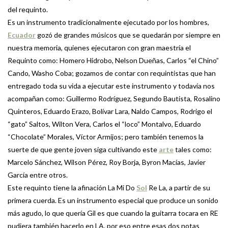
del requinto.
Es un instrumento tradicionalmente ejecutado por los hombres,
Ecuador
gozó de grandes músicos que se quedarán por siempre en
nuestra memoria, quienes ejecutaron con gran maestría el
Requinto como: Homero Hidrobo, Nelson Dueñas, Carlos “el Chino”
Cando, Washo Coba; gozamos de contar con requintistas que han
entregado toda su vida a ejecutar este instrumento y todavía nos
acompañan como: Guillermo Rodríguez, Segundo Bautista, Rosalino
Quinteros, Eduardo Erazo, Bolívar Lara, Naldo Campos, Rodrigo el
“gato” Saltos, Wilton Vera, Carlos el “loco” Montalvo, Eduardo
“Chocolate” Morales, Víctor Armijos; pero también tenemos la
suerte de que gente joven siga cultivando este
arte
tales como:
Marcelo Sánchez, Wilson Pérez, Roy Borja, Byron Macías, Javier
García entre otros.
Este requinto tiene la afinación La Mi Do
Sol
Re La, a partir de su
primera cuerda. Es un instrumento especial que produce un sonido
más agudo, lo que quería Gil es que cuando la guitarra tocara en RE
pudiera también hacerlo en LA, por eso entre esas dos notas