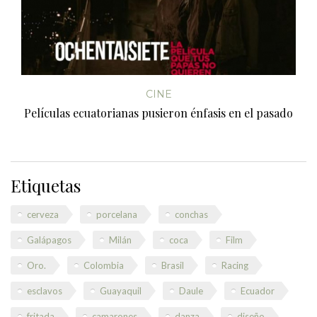
CINE
Películas ecuatorianas pusieron énfasis en el pasado
Etiquetas
cerveza
porcelana
conchas
Galápagos
Milán
coca
Film
Oro.
Colombia
Brasil
Racing
esclavos
Guayaquil
Daule
Ecuador
fritada
camarones
danza
diseño