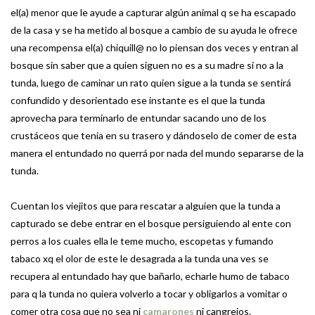
el(a) menor que le ayude a capturar algún animal q se ha escapado
de la casa y se ha metido al bosque a cambio de su ayuda le ofrece
una recompensa el(a) chiquill@ no lo piensan dos veces y entran al
bosque sin saber que a quien siguen no es a su madre si no a la
tunda, luego de caminar un rato quien sigue a la tunda se sentirá
confundido y desorientado ese instante es el que la tunda
aprovecha para terminarlo de entundar sacando uno de los
crustáceos que tenia en su trasero y dándoselo de comer de esta
manera el entundado no querrá por nada del mundo separarse de la
tunda.
Cuentan los viejitos que para rescatar a alguien que la tunda a
capturado se debe entrar en el bosque persiguiendo al ente con
perros a los cuales ella le teme mucho, escopetas y fumando
tabaco xq el olor de este le desagrada a la tunda una ves se
recupera al entundado hay que bañarlo, echarle humo de tabaco
para q la tunda no quiera volverlo a tocar y obligarlos a vomitar o
comer otra cosa que no sea ni
camarones
ni cangrejos.