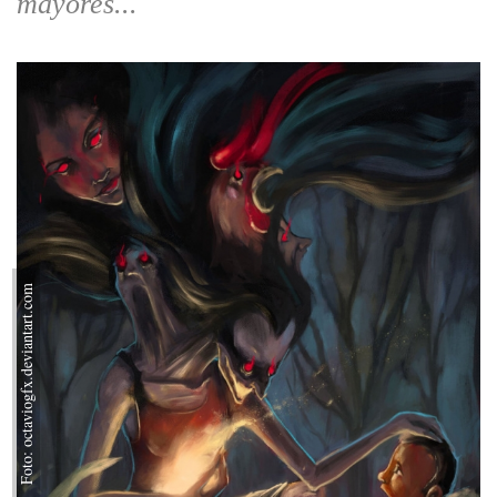
mayores...
Foto: octaviogfx.deviantart.com