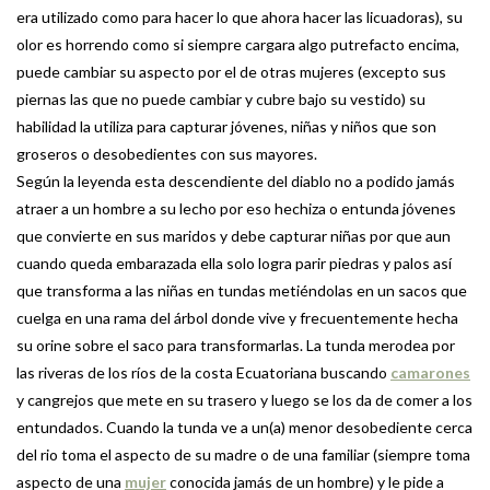
era utilizado como para hacer lo que ahora hacer las licuadoras), su
olor es horrendo como si siempre cargara algo putrefacto encima,
puede cambiar su aspecto por el de otras mujeres (excepto sus
piernas las que no puede cambiar y cubre bajo su vestido) su
habilidad la utiliza para capturar jóvenes, niñas y niños que son
groseros o desobedientes con sus mayores.
Según la leyenda esta descendiente del diablo no a podido jamás
atraer a un hombre a su lecho por eso hechiza o entunda jóvenes
que convierte en sus maridos y debe capturar niñas por que aun
cuando queda embarazada ella solo logra parir piedras y palos así
que transforma a las niñas en tundas metiéndolas en un sacos que
cuelga en una rama del árbol donde vive y frecuentemente hecha
su orine sobre el saco para transformarlas. La tunda merodea por
las riveras de los ríos de la costa Ecuatoriana buscando
camarones
y cangrejos que mete en su trasero y luego se los da de comer a los
entundados. Cuando la tunda ve a un(a) menor desobediente cerca
del rio toma el aspecto de su madre o de una familiar (siempre toma
aspecto de una
mujer
conocida jamás de un hombre) y le pide a