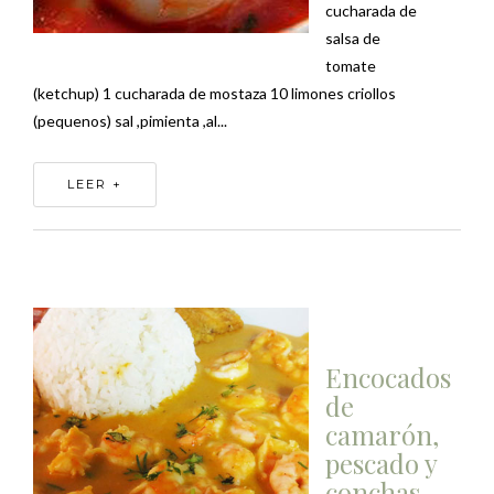
cucharada de
salsa de
tomate
(ketchup) 1 cucharada de mostaza 10 limones criollos
(pequenos) sal ,pimienta ,al...
LEER +
Encocados
de
camarón,
pescado y
conchas