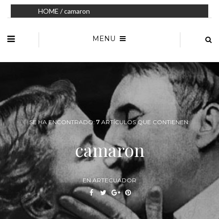
HOME
/ camaron
MENU
SE HA ENCONTRADO:
7
ARTÍCULOS QUE CONTIENEN:
camaron
EN ARTECUADOR