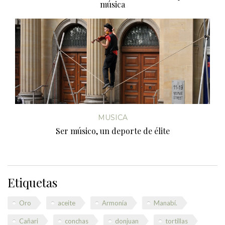
música
MUSICA
Ser músico, un deporte de élite
Etiquetas
Oro
aceite
Armonía
Manabí.
Cañari
conchas
donjuan
tortillas