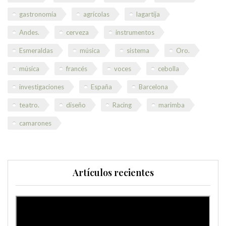
gastronomía
agrícolas
lagartija
Andes.
cerveza
instrumentos
Esmeraldas
música
sistema
Oro.
música
francés
voces
cebolla
investigaciones
España
Barcelona
teatro.
diseño
Racing
marimba
camarones
Artículos recientes